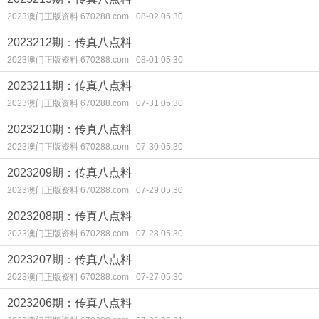
2023澳门正版资料 670288.com
08-02 05:30
2023212期：传真八点料
2023澳门正版资料 670288.com
08-01 05:30
2023211期：传真八点料
2023澳门正版资料 670288.com
07-31 05:30
2023210期：传真八点料
2023澳门正版资料 670288.com
07-30 05:30
2023209期：传真八点料
2023澳门正版资料 670288.com
07-29 05:30
2023208期：传真八点料
2023澳门正版资料 670288.com
07-28 05:30
2023207期：传真八点料
2023澳门正版资料 670288.com
07-27 05:30
2023206期：传真八点料