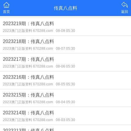
传真八点料
首页
返回
2023219期：传真八点料
2023澳门正版资料 670288.com
08-08 05:30
2023218期：传真八点料
2023澳门正版资料 670288.com
08-07 05:30
2023217期：传真八点料
2023澳门正版资料 670288.com
08-06 05:30
2023216期：传真八点料
2023澳门正版资料 670288.com
08-05 05:30
2023215期：传真八点料
2023澳门正版资料 670288.com
08-04 05:30
2023214期：传真八点料
2023澳门正版资料 670288.com
08-03 05:30
2023213期：传真八点料