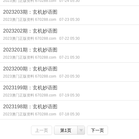
2023澳门正版资料 670288.com
07-24 05:30
2023203期：玄机妙语图
2023澳门正版资料 670288.com
07-23 05:30
2023202期：玄机妙语图
2023澳门正版资料 670288.com
07-22 05:30
2023201期：玄机妙语图
2023澳门正版资料 670288.com
07-21 05:30
2023200期：玄机妙语图
2023澳门正版资料 670288.com
07-20 05:30
2023199期：玄机妙语图
2023澳门正版资料 670288.com
07-19 05:30
2023198期：玄机妙语图
2023澳门正版资料 670288.com
07-18 05:30
上一页
第1页
下一页